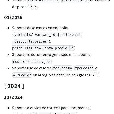
c_ClaveProdServ
c_ClaveUnidad
de glosas 🇲🇽.
01/2025
Soporte descuentos en endpoint
(
variants/:variant_id.json?expand=
[discounts,prices]&
)
price_list_id=:lista_precio_id
Soporte id documento generado en endpoint
courier/orders.json
Soporte uso de valores
,
y
fchVencim
tpoCodigo
en arreglo de detalles con glosas 🇨🇱.
vlrCodigo
[ 2024 ]
12/2024
Soporte a envíos de correos para documentos