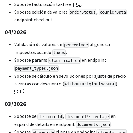
Soporte facturación taxfree 🇵🇪.
Soporte edición de valores
,
orderStatus
courierData
endpoint checkout.
04/2026
Validación de valores en
al generar
percentage
impuestos usando
.
taxes
Soporte params
en endpoint
clasification
.
payment_types.json
Soporte de cálculo en devoluciones por ajuste de precio
a ventas con descuento (
)
withoutOriginDiscount
🇨🇱.
03/2026
Soporte de
,
en
discountId
discountPercentage
expand de details en endpoint
.
documents.json
Soporte
cliente en endpoint
.
phonecode
clients.json